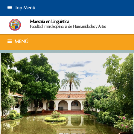
Skip
Top Menú
to
content
Maestría en Lingüística
Facultad Interdisciplinaria de Humanidades y Artes
MENÚ